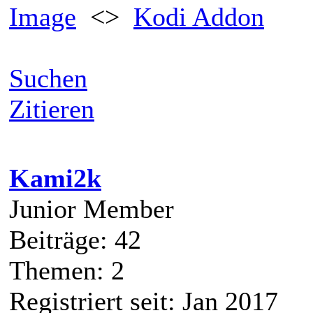
muss man per terminaleinga
es schon mal. hast du danac
welches image nutzt du?
beim 1.9 dürfte das problem 
IBusCommunicator:
Image
<>
Kodi Addon
Suchen
Zitieren
Kami2k
Junior Member