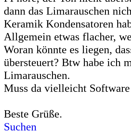
Behringer, dazu ein DSP Ad
verbaut habe.
Gelötet habe ich nicht, da 
Aufgefallen ist mir, dass w
PI höre, der Ton nicht über
dann das Limarauschen nich
Keramik Kondensatoren habe 
Allgemein etwas flacher, we
Woran könnte es liegen, das
übersteuert? Btw habe ich m