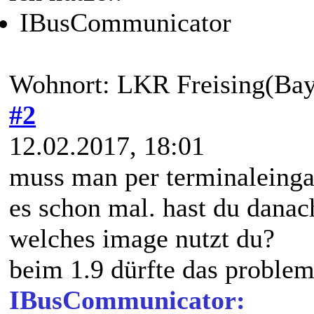
Themen: 65
Registriert seit: Jul 2015
Bewertung:
33
KFZ: E39 Touring
ich nutze::
IBusCommunicator
Wohnort: LKR Freising(Bay
#2
12.02.2017, 18:01