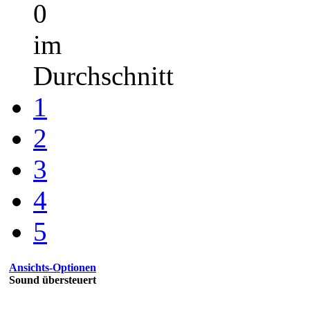
Seiten (4):
1
2
3
4
Weiter »
Themabewertung:
0
Bewertung(en)
-
0
im
Durchschnitt
1
2